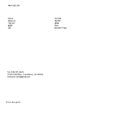
새누리 선교 교회
Home
자녀 교육
About Us
새누리터
​가정 교회
영어부
​삶공부
Give
​선교
Member Page
Tel. 650.571.9445
3399 CSM Drive, San Mateo, CA 94402
welcome.ncmc@gmail.com
© 2026 새누리 선교 교회