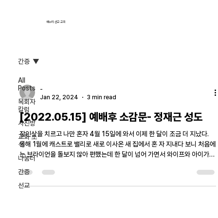
새누리 선교 교회
간증
All
Posts
-
Jan 22, 2024
3 min read
목회자
칼럼
[2022.05.15] 예배후 소감문- 정재근 성도
사진방
장인상을 치르고 나만 혼자 4월 15일에 와서 이제 한 달이 조금 더 지났다.
교회 소
올해 1월에 캐스트로 밸리로 새로 이사온 새 집에서 혼 자 지내다 보니 처음에
식
는 브라이언을 돌보지 않아 편했는데 한 달이 넘어 가면서 와이프와 아이가
나눔터
보고 싶어진다....
간증
선교