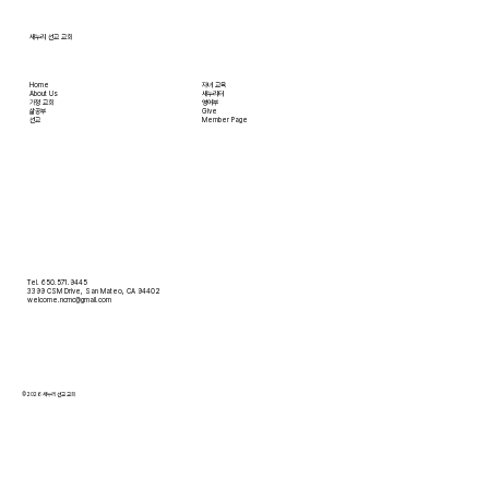
도편지
새누리 선교 교회
Home
자녀 교육
About Us
새누리터
​가정 교회
영어부
​삶공부
Give
​선교
Member Page
Tel. 650.571.9445
3399 CSM Drive, San Mateo, CA 94402
welcome.ncmc@gmail.com
© 2026 새누리 선교 교회