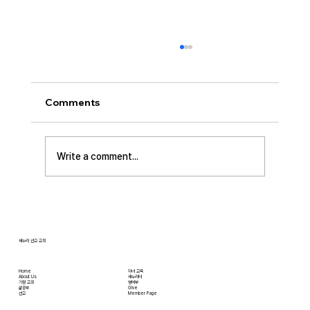
[2026.07.26] “신앙생활의 세 가지 걸림
돌…”
오늘날 성도로서 올바른 신앙생활을 하는 데 걸
Comments
림돌이 되는 세 가지가 있습니다. 첫째는 안일주
의입니다. 산업혁명 이후 급속도로 발전한 물질
문명은 우리의 삶을 매우 편리하게 만들어 주었
Write a comment...
습니다. 언제든지 원하기만 하면 집에 않아서 맛
있는 음식을 주문해 먹을 수 있고, 쇼핑몰에 가지
않아도 온라인으로 필요한 물건을 주문하면 집까
지 배달받을 수 있습니다. 식료품 장
새누리 선교 교회
Home
자녀 교육
About Us
새누리터
​가정 교회
영어부
​삶공부
Give
​선교
Member Page