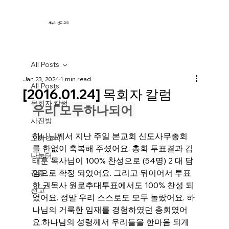
새누리 선교 교회
All Posts
Jan 23, 2024
1 min read
All Posts
[2016.01.24] 목회자 칼럼
목회자 칼럼
우리 모두하나되어 
사진방
하나님께서 지난 주일 본교회 신도사무총회
교회 소식
를 한없이 축복해 주셨어요. 총회 투표결과 김
나눔터
태훈 목사님이 100% 찬성으로 (54명) 2 대 담
임으로 확정 되었어요. 그리고 뒤이어서 투표
간증
한 권목사 원로추대투표에서도 100% 찬성 되
선교
었어요. 정말 우리 스스로도 모두 놀랐어요. 하
나님의 거룩한 임재를 경험하였던 총회였어
요.하나님의 성령께서 우리들을 한마음 되게 