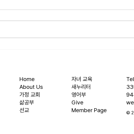
• 서대석 목자 단기 선교 8월 1일부
• 박
터 13일까지 이스라엘 단기 선교를
부터 
다녀옵니다. 관심과 기도 부탁 드
선교를
립니다. • 가정교회 평신도 세미나
부탁 
등록 평신도 세미나가 어스틴 늘푸
뒷풀이
른교회에서 9월 25일부터 27일까
회 2
지 있습니다. 등록마감은 8월 7일
평신
입니다. 더 자세한 사항은 가정교
가 어
회사역원 사이트를 참조 바랍니다.
일부터
• 교회 협의회 오늘 오후 3:45분경
마감은
Home
자녀 교육
Te
에 교회 2층
사항
About Us
새누리터
33
​가정 교회
영어부
94
​삶공부
Give
we
​선교
Member Page
© 