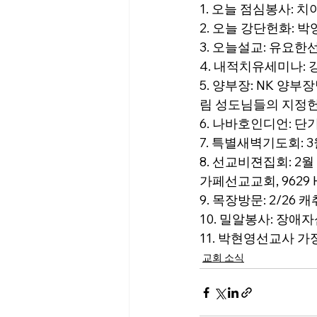
1. 오늘 점심봉사: 
2. 오늘 강단헌화: 
3. 오늘설교: 유요
4. 내적치유세미나: 강
5. 양부장: NK 양
림 성도님들의 지정헌
6. 나바호인디언: 단기
7. 특별새벽기도회: 3
8. 선교비젼집회: 2월
가페선교교회, 9629 Hol
9. 목장방문: 2/26 
10. 밀알봉사: 장애자섬
11. 박현영선교사 가정
교회 소식