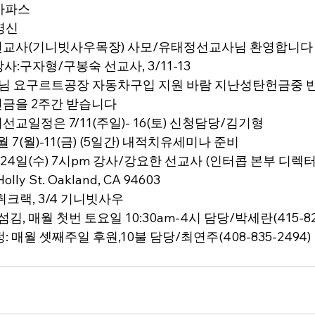
치아파스
박영신
한선교사(기니빗사우목장) 사모/유태정선교사님 환영합니다
사:구자형/구봉숙 선교사, 3/11-13
부장님 요구르트공장 자동차구입 지원 바람 지난성탄헌금중 반
금을 2주간 받습니다
선교일정은 7/11(주일)- 16(토) 신청담당/김기형
월 7(월)-11(금) (5일간) 내적치유세미나 준비
 24일(수) 7시pm 강사/강요한 선교사 (인터콥 본부 디렉터
ly St. Oakland, CA 94603
캐취크랙, 3/4 기니빗사우
김, 매월 첫번 토요일 10:30am-4시 담당/박세란(415-825
: 매월 셋째주일 후원,10불 담당/최연주(408-835-2494) 