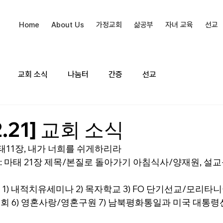
Home
About Us
가정교회
삶공부
자녀 교육
선교
교회 소식
나눔터
간증
선교
2.21] 교회 소식
태11장, 내가 너희를 쉬게하리라  
 마태 21장 제목/본질로 돌아가기 아침식사/양재원, 설
 1) 내적치유세미나 2) 목자학교 3) FO 단기선교/모리타니
교회 6) 영혼사랑/영혼구원 7) 남북평화통일과 미국 대통