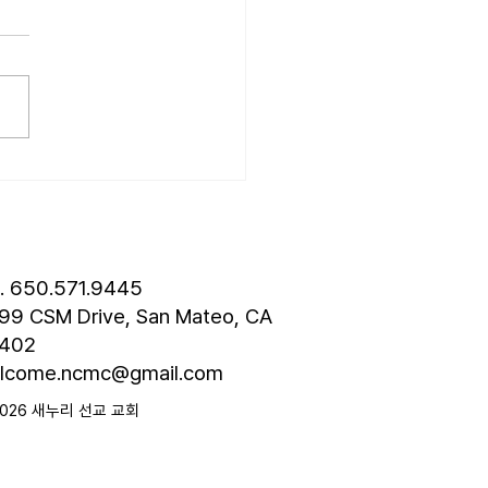
성훈 성도 단기 선교 7월 24일
8월 3일까지 튀르키예 단기
 다녀옵니다. 관심과 기도
드립니다. • 나바호 단기선교
 모임 오늘 오후 4시경에 교
층에서 있습니다. • 가정교회
도 세미나 등록 평신도 세미나
스틴 늘푸른교회에서 9월 25
 27일까지 있습니다. 등록
 8월 7일입니다. 더 자세한
l. 650.571.9445
은 가정교회
99 CSM Drive, San Mateo, CA
402
lcome.ncmc@gmail.com
2026 새누리 선교 교회