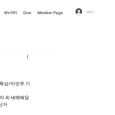
Log In
새누리터
Give
Member Page
교묵상/이언주 기
아 4) 새예배당 
령선거