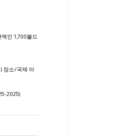
액인 1,700불드
) 장소/국제 아
-2025)