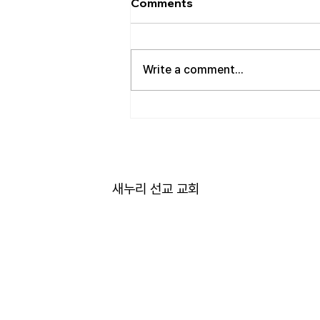
Comments
• 성만찬 오늘 예배중에 있습니다.
준비해 주신 부장님께 감사드립니
다. • 북가주 남침례교 한인교회 협
Write a comment...
의회 모임 8월 11일 화요일 오전 11
시에 저희 교회에서 호스트 합니
다. 목회자 40여명 식사 준비를 돕
고자 하시는 분들은 정경애 권사님
께 알려 주시길 부탁드립니다. • 담
임 목사 동정 김태훈 목사님께서
아버님을 뵈러 텍사스에 이번 수요
새누리 선교 교회
일부터 토요일까지