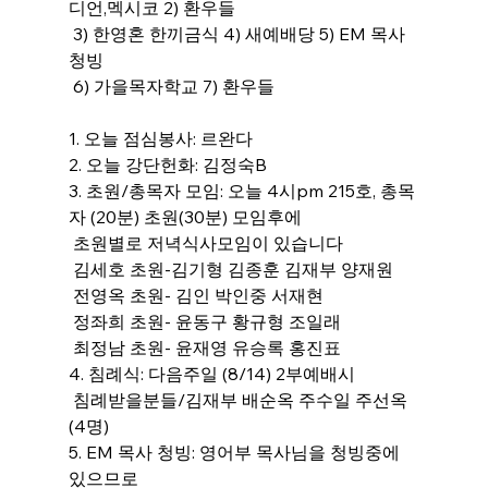
디언,멕시코 2) 환우들
 3) 한영혼 한끼금식 4) 새예배당 5) EM 목사 
청빙
 6) 가을목자학교 7) 환우들
1. 오늘 점심봉사: 르완다
2. 오늘 강단헌화: 김정숙B
3. 초원/총목자 모임: 오늘 4시pm 215호, 총목
자 (20분) 초원(30분) 모임후에
 초원별로 저녁식사모임이 있습니다
 김세호 초원-김기형 김종훈 김재부 양재원
 전영옥 초원- 김인 박인중 서재현
 정좌희 초원- 윤동구 황규형 조일래
 최정남 초원- 윤재영 유승록 홍진표
4. 침례식: 다음주일 (8/14) 2부예배시
 침례받을분들/김재부 배순옥 주수일 주선옥 
(4명)
5. EM 목사 청빙: 영어부 목사님을 청빙중에 
있으므로