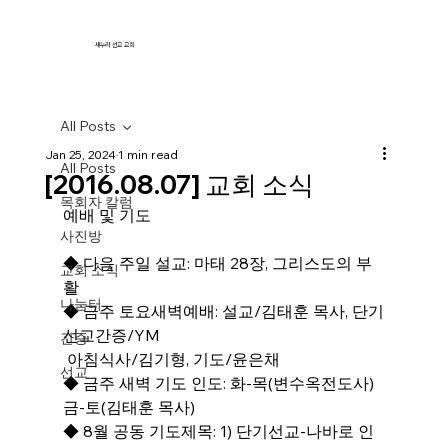
새누리 선교 교회
All Posts
Jan 25, 2024
1 min read
All Posts
[2016.08.07] 교회 소식
목회자 칼럼
예배 및 기도 
사진방
◆ 다음 주일 설교: 마태 28장, 그리스도의 부
교회 소식
활
나눔터
◆ 금주 토요새벽예배: 설교/김태훈 목사, 단기
선교간증/YM
간증
 아침식사/김기형, 기도/윤은채
선교
◆ 금주 새벽 기도 인도: 화-목(변수옥전도사) 
금-토(김태훈 목사)
◆ 8월 공동 기도제목: 1) 단기선교-나바로 인