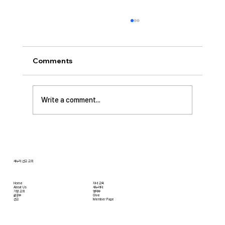
[2026.07.26] 교회 소식
• 서대석 목자 단기 선교 8월 1일부터 13일까지
이스라엘 단기 선교를 다녀옵니다. 관심과 기도
Comments
부탁 드립니다. • 가정교회 평신도 세미나 등록
평신도 세미나가 어스틴 늘푸른교회에서 9월 25
일부터 27일까지 있습니다. 등록마감은 8월 7일
Write a comment...
입니다. 더 자세한 사항은 가정교회사역원 사이
트를 참조 바랍니다. • 교회 협의회 오늘 오후
3:45분경에 교회 2층
새누리 선교 교회
Home
자녀 교육
About Us
새누리터
​가정 교회
영어부
​삶공부
Give
​선교
Member Page