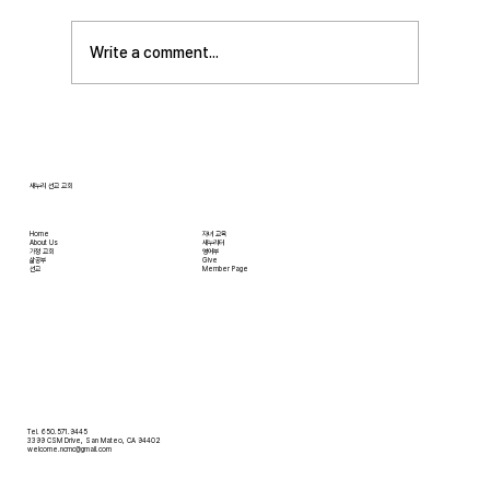
Write a comment...
[2026.07.12] 주일 안수집사 임직예배
새누리 선교 교회
Home
자녀 교육
About Us
새누리터
​가정 교회
영어부
​삶공부
Give
​선교
Member Page
Tel. 650.571.9445
3399 CSM Drive, San Mateo, CA 94402
welcome.ncmc@gmail.com