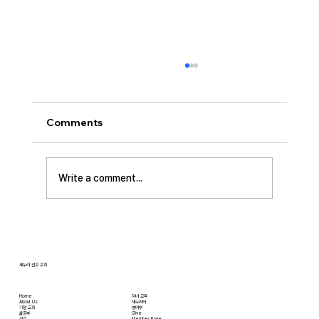
[2026.07.26] “신앙생활의 세 가지 걸림
돌…”
오늘날 성도로서 올바른 신앙생활을 하는 데 걸
Comments
림돌이 되는 세 가지가 있습니다. 첫째는 안일주
의입니다. 산업혁명 이후 급속도로 발전한 물질
문명은 우리의 삶을 매우 편리하게 만들어 주었
Write a comment...
습니다. 언제든지 원하기만 하면 집에 않아서 맛
있는 음식을 주문해 먹을 수 있고, 쇼핑몰에 가지
않아도 온라인으로 필요한 물건을 주문하면 집까
지 배달받을 수 있습니다. 식료품 장
새누리 선교 교회
Home
자녀 교육
About Us
새누리터
​가정 교회
영어부
​삶공부
Give
​선교
Member Page