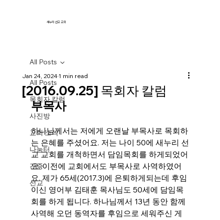
새누리 선교 교회
All Posts
Jan 24, 2024
1 min read
All Posts
[2016.09.25] 목회자 칼럼
목회자 칼럼
부목사
사진방
하나님께서는 저에게 오랜날 부목사로 목회하
교회 소식
는 은혜를 주셨어요. 저는 나이 50에 새누리 선
나눔터
교 교회를 개척하면서 담임목회를 하게되었어
요. 이전에 교회에서도 부목사로 사역하였어
간증
요. 제가 65세(2017.3)에 은퇴하게되는데 후임
선교
이신 영어부 김태훈 목사님도 50세에 담임목
회를 하게 됩니다. 하나님께서 13년 동안 함께 
사역해 오던 동역자를 후임으로 세워주신 게 