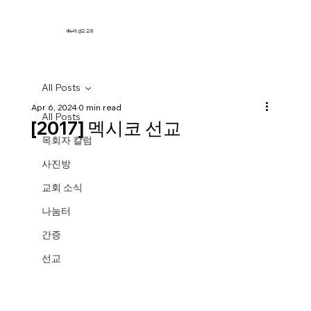
새누리 선교 교회
All Posts
Apr 6, 2024
0 min read
All Posts
[2017] 멕시코 선교
목회자 칼럼
사진방
교회 소식
나눔터
간증
선교