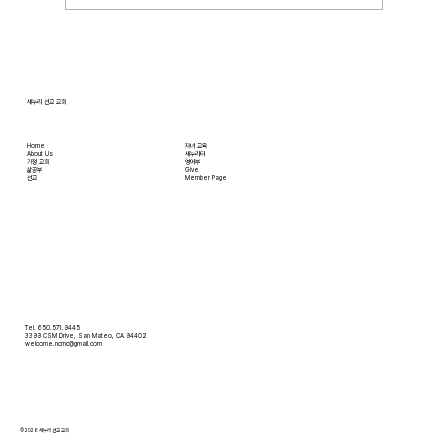
[2026.01.11] 북인도 백에스더 선교사님 기
도편지
새누리 선교 교회
Home
자녀 교육
About Us
새누리터
​가정 교회
영어부
​삶공부
Give
​선교
Member Page
Tel. 650.571.9445
3399 CSM Drive, San Mateo, CA 94402
welcome.ncmc@gmail.com
© 2026 새누리 선교 교회