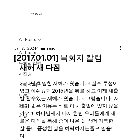
새누리 선교 교회
All Posts
Jan 25, 2024
1 min read
All Posts
[2017.01.01] 목회자 칼럼
목회자 칼럼
새해 새 다짐
사진방
2017년 희망찬 새해가 왔습니다! 실수 투성이
교회 소식
였고 아쉬웠던 2016년을 뒤로 하고 이제 새출
나눔터
발 할수있는 새해가 왔습니다. 그렇습니다.  새
해가 좋은 이유는 바로 이 새출발에 있지 않을
간증
까요?!  하나님께서 다시 한번 우리들에게 새
선교
로운 다짐을 통해 좀더 나은 삶 좀더 거룩한 
삶 좀더 풍성한 삶을 허락하시는줄로 믿습니
다! 