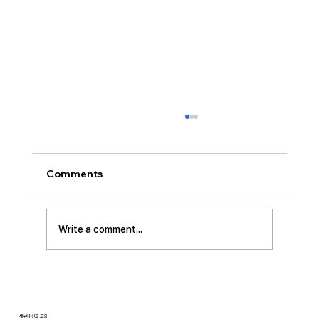
[2026.07.26] “신앙생활의 세 가지 걸림
돌…”
오늘날 성도로서 올바른 신앙생활을 하는 데 걸
Comments
림돌이 되는 세 가지가 있습니다. 첫째는 안일주
의입니다. 산업혁명 이후 급속도로 발전한 물질
문명은 우리의 삶을 매우 편리하게 만들어 주었
Write a comment...
습니다. 언제든지 원하기만 하면 집에 않아서 맛
있는 음식을 주문해 먹을 수 있고, 쇼핑몰에 가지
않아도 온라인으로 필요한 물건을 주문하면 집까
지 배달받을 수 있습니다. 식료품 장
새누리 선교 교회