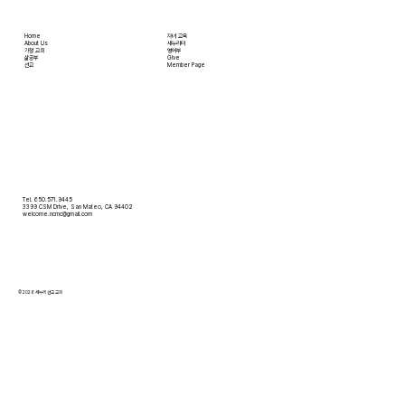
Home
자녀 교육
About Us
새누리터
​가정 교회
영어부
​삶공부
Give
​선교
Member Page
Tel. 650.571.9445
3399 CSM Drive, San Mateo, CA 94402
welcome.ncmc@gmail.com
© 2026 새누리 선교 교회