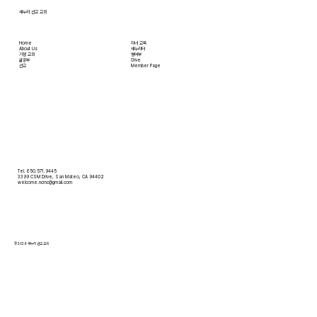
새누리 선교 교회
Home
자녀 교육
About Us
새누리터
​가정 교회
영어부
​삶공부
Give
​선교
Member Page
Tel. 650.571.9445
3399 CSM Drive, San Mateo, CA 94402
welcome.ncmc@gmail.com
© 2026 새누리 선교 교회