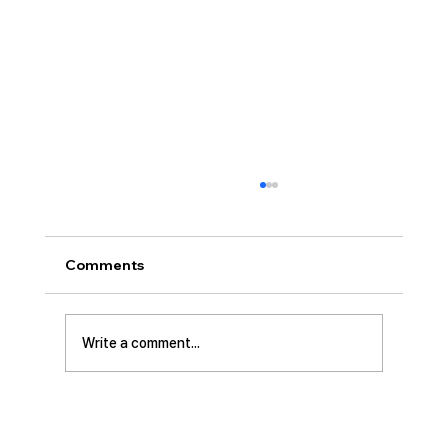
[2026.07.26] 교회 소식
• 서대석 목자 단기 선교 8월 1일부터 13일까지
이스라엘 단기 선교를 다녀옵니다. 관심과 기도
Comments
부탁 드립니다. • 가정교회 평신도 세미나 등록
평신도 세미나가 어스틴 늘푸른교회에서 9월 25
일부터 27일까지 있습니다. 등록마감은 8월 7일
Write a comment...
입니다. 더 자세한 사항은 가정교회사역원 사이
트를 참조 바랍니다. • 교회 협의회 오늘 오후
3:45분경에 교회 2층