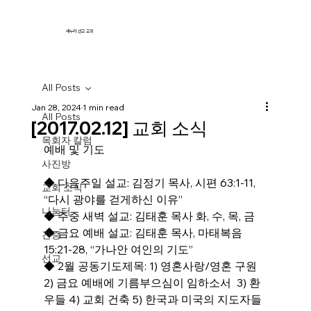
새누리 선교 교회
All Posts
Jan 28, 2024
1 min read
All Posts
[2017.02.12] 교회 소식
목회자 칼럼
예배 및 기도
사진방
◆ 다음주일 설교: 김정기 목사, 시편 63:1-11, 
교회 소식
“다시 광야를 걷게하신 이유”
나눔터
◆ 주중 새벽 설교: 김태훈 목사 화, 수, 목, 금
◆ 금요 예배 설교: 김태훈 목사, 마태복음 
간증
15:21-28, “가나안 여인의 기도”
선교
◆ 2월 공동기도제목: 1) 영혼사랑/영혼 구원 
2) 금요 예배에 기름부으심이 임하소서  3) 환
우들 4) 교회 건축 5) 한국과 미국의 지도자들  