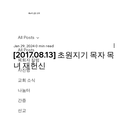
새누리 선교 교회
All Posts
Jan 29, 2024
0 min read
All Posts
[2017.08.13] 초원지기 목자 목
목회자 칼럼
녀 재헌신
사진방
교회 소식
나눔터
간증
선교