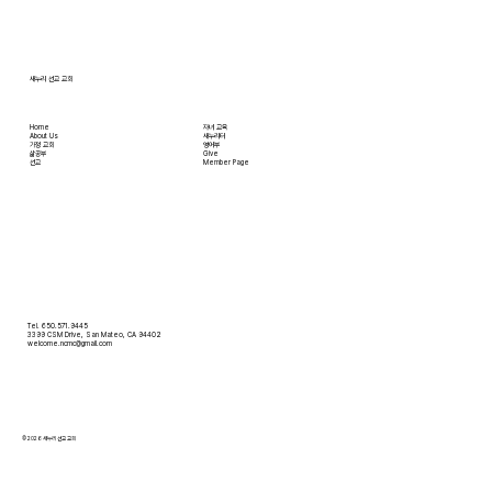
[2026.07.12] 주일 안수집사 임직예배
새누리 선교 교회
Home
자녀 교육
About Us
새누리터
​가정 교회
영어부
​삶공부
Give
​선교
Member Page
Tel. 650.571.9445
3399 CSM Drive, San Mateo, CA 94402
welcome.ncmc@gmail.com
© 2026 새누리 선교 교회