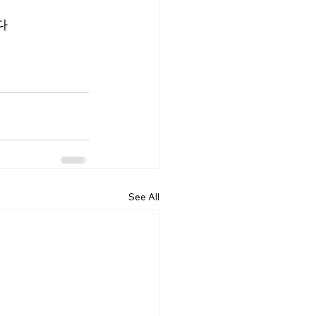
다
See All