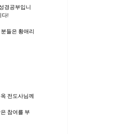
쉽 성경공부입니
다!
 분들은 황애리 
변수옥 전도사님께 
많은 참여를 부