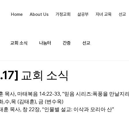
Home
About Us
가정교회
삶공부
자녀 교육
선교
교회 소식
나눔터
간증
선교
9.17] 교회 소식
 목사, 마태복음 14:22-33, “믿음 시리즈:폭풍을 만날지
,수,목 (김태훈), 금 (변수옥)
훈 목사, 창 22장, “인물별 설교: 이삭과 모리아 산”