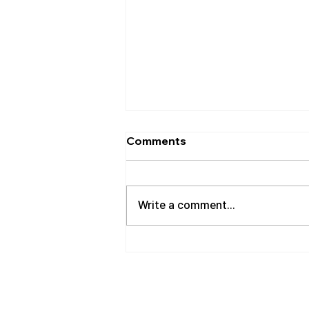
[2026.08.02] 교회 소식
Comments
• 성만찬 오늘 예배중에 있습니다.
준비해 주신 부장님께 감사드립니
다. • 북가주 남침례교 한인교회 협
Write a comment...
의회 모임 8월 11일 화요일 오전 11
시에 저희 교회에서 호스트 합니
다. 목회자 40여명 식사 준비를 돕
고자 하시는 분들은 정경애 권사님
께 알려 주시길 부탁드립니다. • 담
임 목사 동정 김태훈 목사님께서