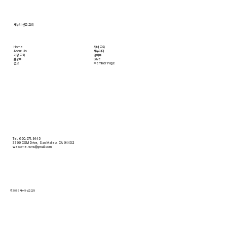
새누리 선교 교회
Home
자녀 교육
About Us
새누리터
​가정 교회
영어부
​삶공부
Give
​선교
Member Page
Tel. 650.571.9445
3399 CSM Drive, San Mateo, CA 94402
welcome.ncmc@gmail.com
© 2026 새누리 선교 교회