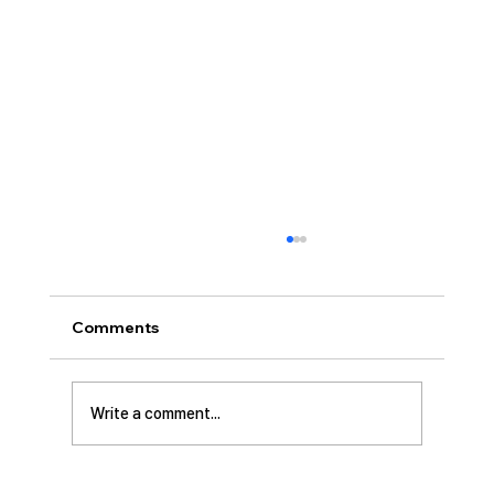
[2026.07.26] 교회 소식
• 서대석 목자 단기 선교 8월 1일부터 13일까지
이스라엘 단기 선교를 다녀옵니다. 관심과 기도
Comments
부탁 드립니다. • 가정교회 평신도 세미나 등록
평신도 세미나가 어스틴 늘푸른교회에서 9월 25
일부터 27일까지 있습니다. 등록마감은 8월 7일
Write a comment...
입니다. 더 자세한 사항은 가정교회사역원 사이
트를 참조 바랍니다. • 교회 협의회 오늘 오후
3:45분경에 교회 2층