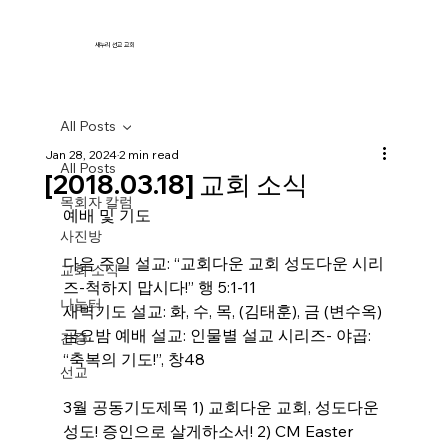
새누리 선교 교회
All Posts
Jan 28, 2024
2 min read
All Posts
[2018.03.18] 교회 소식
목회자 칼럼
예배 및 기도
사진방
다음 주일 설교: “교회다운 교회 성도다운 시리
교회 소식
즈-척하지 맙시다!” 행 5:1-11
나눔터
새벽기도 설교: 화, 수, 목, (김태훈), 금 (변수옥)
금요밤 예배 설교: 인물별 설교 시리즈- 야곱: 
간증
“축복의 기도!”, 창48
선교
3월 공동기도제목 1) 교회다운 교회, 성도다운 
성도! 증인으로 살게하소서! 2) CM Easter 