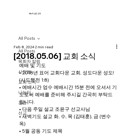
새누리 선교 교회
All Posts
Feb 8, 2024
2 min read
All Posts
[2018.05.06] 교회 소식
목회자 칼럼
예배 및 기도
사진방
• 2018년 표어 교회다운 교회, 성도다운 성도! 
(사도행전 1:8)
교회 소식
• 예배시간 엄수 예배시간 15분 전에 오셔서 기
나눔터
도로써 예배를 준비해 주시길 간곡히 부탁드
립니다.
간증
• 다음 주일 설교 조윤구 선교사님
선교
• 새벽기도 설교 화, 수, 목 (김태훈), 금 (변수
옥)
• 5월 공동 기도 제목