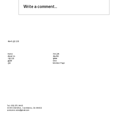
일부터 27일까지 있습니다. 등록마감은 8월 7일
Write a comment...
입니다. 더 자세한 사항은 가정교회사역원 사이
트를 참조 바랍니다. • 교회 협의회 오늘 오후
3:45분경에 교회 2층
새누리 선교 교회
Home
자녀 교육
About Us
새누리터
​가정 교회
영어부
​삶공부
Give
​선교
Member Page
Tel. 650.571.9445
3399 CSM Drive, San Mateo, CA 94402
welcome.ncmc@gmail.com