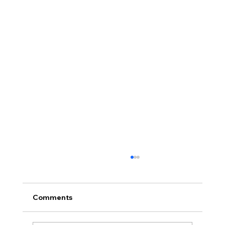
[2026.07.26] 교회 소식
• 서대석 목자 단기 선교 8월 1일부터 13일까지
이스라엘 단기 선교를 다녀옵니다. 관심과 기도
Comments
부탁 드립니다. • 가정교회 평신도 세미나 등록
평신도 세미나가 어스틴 늘푸른교회에서 9월 25