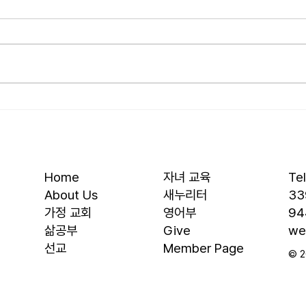
• 서대석 목자 단기 선교 8월 1일부
• 박
터 13일까지 이스라엘 단기 선교를
부터 
다녀옵니다. 관심과 기도 부탁 드
선교를
립니다. • 가정교회 평신도 세미나
부탁 
등록 평신도 세미나가 어스틴 늘푸
뒷풀이
른교회에서 9월 25일부터 27일까
회 2
지 있습니다. 등록마감은 8월 7일
평신
입니다. 더 자세한 사항은 가정교
가 어
회사역원 사이트를 참조 바랍니다.
일부터
• 교회 협의회 오늘 오후 3:45분경
마감은
Home
자녀 교육
Te
에 교회 2층
사항
About Us
새누리터
33
​가정 교회
영어부
94
​삶공부
Give
we
​선교
Member Page
© 