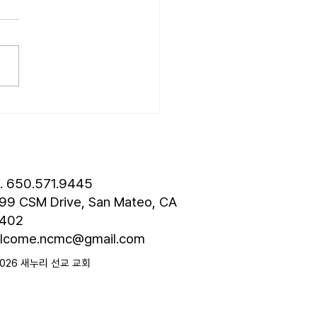
성훈 성도 단기 선교 7월 24일
8월 3일까지 튀르키예 단기
 다녀옵니다. 관심과 기도
드립니다. • 나바호 단기선교
 모임 오늘 오후 4시경에 교
층에서 있습니다. • 가정교회
도 세미나 등록 평신도 세미나
스틴 늘푸른교회에서 9월 25
 27일까지 있습니다. 등록
 8월 7일입니다. 더 자세한
l. 650.571.9445
은 가정교회
99 CSM Drive, San Mateo, CA
402
lcome.ncmc@gmail.com
2026 새누리 선교 교회