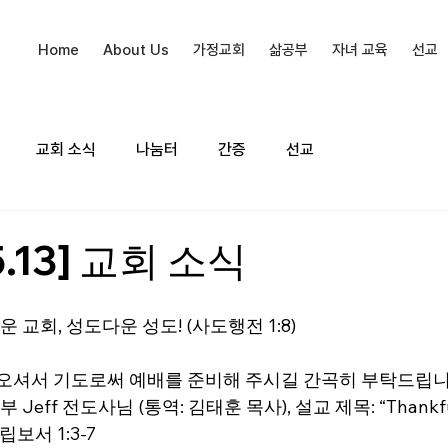
Home
About Us
가정교회
삶공부
자녀 교육
선교
교회 소식
나눔터
간증
선교
5.13] 교회 소식
운 교회, 성도다운 성도! (사도행전 1:8)
에 오셔서 기도로써 예배를 준비해 주시길 간곡히 부탁드립니
 Jeff 전도사님 (통역: 김태훈 목사), 설교 제목: “Thankful
빌립보서 1:3-7