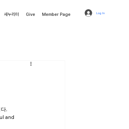
Log In
새누리터
Give
Member Page
다.
 and 