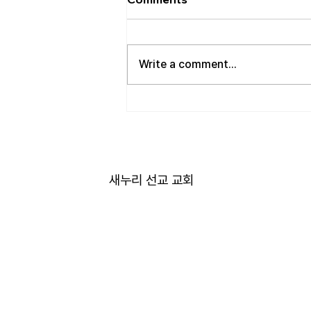
• 성만찬 오늘 예배중에 있습니다.
준비해 주신 부장님께 감사드립니
다. • 북가주 남침례교 한인교회 협
Write a comment...
의회 모임 8월 11일 화요일 오전 11
시에 저희 교회에서 호스트 합니
다. 목회자 40여명 식사 준비를 돕
고자 하시는 분들은 정경애 권사님
께 알려 주시길 부탁드립니다. • 담
임 목사 동정 김태훈 목사님께서
아버님을 뵈러 텍사스에 이번 수요
새누리 선교 교회
일부터 토요일까지