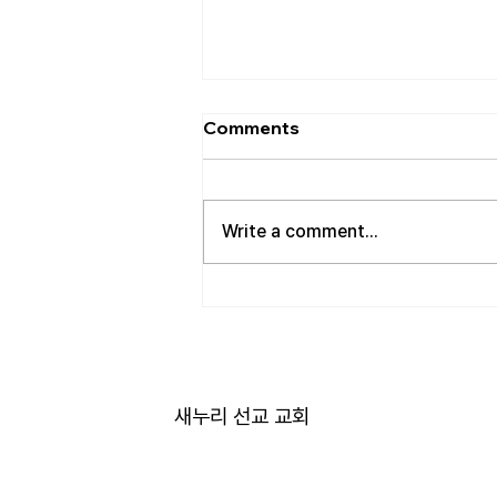
[2026.08.09] 교회 소식
Comments
•오늘 주일 설교 IMB 선교사이자
캄보디아 목장 선교사님이신
Joshua Lee 선교사님께서 말씀을
Write a comment...
전해 주십니다. 감사드립니다! •북
가주 남침례교 한인교회 협의회 모
임 이번주 화요일 11일 오전 11시에
저희 교회에서 호스트 합니다. 목
회자 40여명 식사 준비를 돕고자
하시는 분들은 정경애 권사님께 알
려 주시길 부탁드립니다. •고 김건
새누리 선교 교회
일 장로님 장례 예