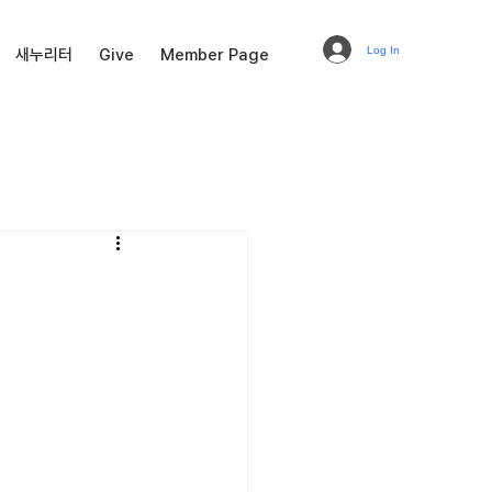
Log In
새누리터
Give
Member Page