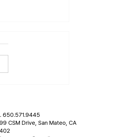
26.07.26] 교회 소식
대석 목자 단기 선교 8월 1일부
3일까지 이스라엘 단기 선교를
니다. 관심과 기도 부탁 드
. • 가정교회 평신도 세미나
 평신도 세미나가 어스틴 늘푸
에서 9월 25일부터 27일까
습니다. 등록마감은 8월 7일
. 더 자세한 사항은 가정교
역원 사이트를 참조 바랍니다.
회 협의회 오늘 오후 3:45분경
l. 650.571.9445
회 2층
99 CSM Drive, San Mateo, CA
402