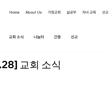
Home
About Us
가정교회
삶공부
자녀 교육
선교
교회 소식
나눔터
간증
선교
0.28] 교회 소식