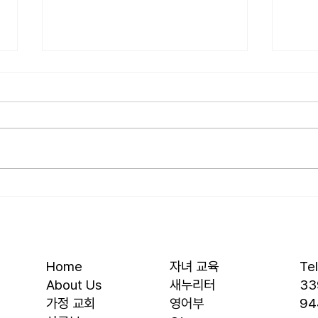
[2026.08.02] 교회 소식
[20
• 성만찬 오늘 예배중에 있습니다.
• 서
준비해 주신 부장님께 감사드립니
터 1
다. • 북가주 남침례교 한인교회 협
다녀옵
의회 모임 8월 11일 화요일 오전 11
립니다
시에 저희 교회에서 호스트 합니
등록
다. 목회자 40여명 식사 준비를 돕
른교회
고자 하시는 분들은 정경애 권사님
지 있
께 알려 주시길 부탁드립니다. • 담
입니다
임 목사 동정 김태훈 목사님께서
회사
아버님을 뵈러 텍사스에 이번 수요
• 교
Home
자녀 교육
Te
일부터 토요일까지
에 교
About Us
새누리터
33
​가정 교회
영어부
94