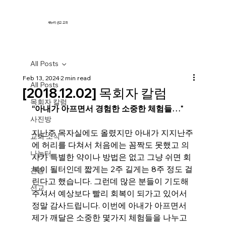
새누리 선교 교회
All Posts
Feb 13, 2024
2 min read
All Posts
[2018.12.02] 목회자 칼럼
목회자 칼럼
“아내가 아프면서 경험한 소중한 체험들…"
사진방
지난주 목자실에도 올렸지만 아내가 지지난주
교회 소식
에 허리를 다쳐서 처음에는 꼼짝도 못했고 의
나눔터
사가 특별한 약이나 방법은 없고 그냥 쉬면 회
복이 될터인데 짧게는 2주 길게는 8주 정도 걸
간증
린다고 했습니다. 그런데 많은 분들이 기도해 
선교
주셔서 예상보다 빨리 회복이 되가고 있어서 
정말 감사드립니다. 이번에 아내가 아프면서 
제가 깨달은 소중한 몇가지 체험들을 나누고