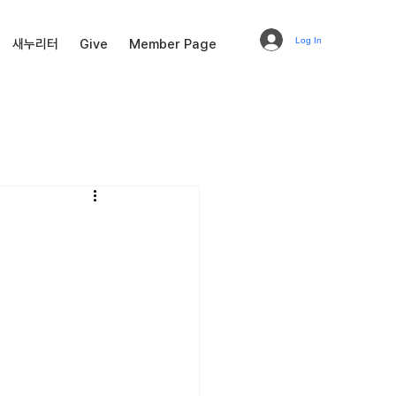
Log In
새누리터
Give
Member Page