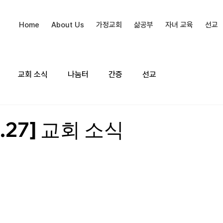
Home
About Us
가정교회
삶공부
자녀 교육
선교
교회 소식
나눔터
간증
선교
1.27] 교회 소식