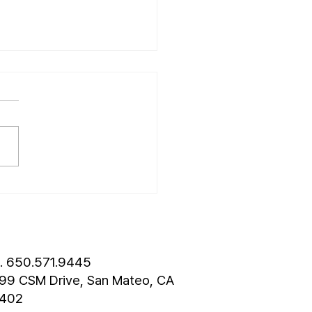
26.07.19] 교회 소식
성훈 성도 단기 선교 7월 24일
8월 3일까지 튀르키예 단기
 다녀옵니다. 관심과 기도
드립니다. • 나바호 단기선교
 모임 오늘 오후 4시경에 교
층에서 있습니다. • 가정교회
도 세미나 등록 평신도 세미나
스틴 늘푸른교회에서 9월 25
 27일까지 있습니다. 등록
 8월 7일입니다. 더 자세한
l. 650.571.9445
은 가정교회
99 CSM Drive, San Mateo, CA
402