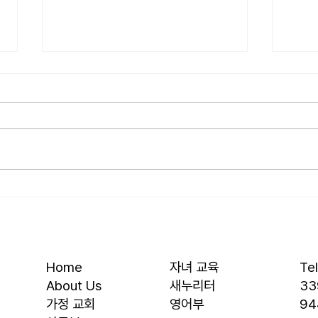
[2026.07.26] 교회 소식
[20
• 서대석 목자 단기 선교 8월 1일부
• 박
터 13일까지 이스라엘 단기 선교를
부터 
다녀옵니다. 관심과 기도 부탁 드
선교를
립니다. • 가정교회 평신도 세미나
부탁 
등록 평신도 세미나가 어스틴 늘푸
뒷풀이
른교회에서 9월 25일부터 27일까
회 2
지 있습니다. 등록마감은 8월 7일
평신
입니다. 더 자세한 사항은 가정교
가 어
회사역원 사이트를 참조 바랍니다.
일부터
• 교회 협의회 오늘 오후 3:45분경
마감은
Home
자녀 교육
Te
에 교회 2층
사항
About Us
새누리터
33
​가정 교회
영어부
94