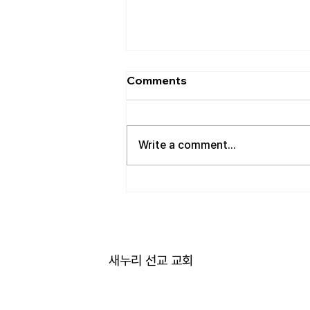
[2026.08.02] 교회 소식
Comments
• 성만찬 오늘 예배중에 있습니다.
준비해 주신 부장님께 감사드립니
다. • 북가주 남침례교 한인교회 협
Write a comment...
의회 모임 8월 11일 화요일 오전 11
시에 저희 교회에서 호스트 합니
다. 목회자 40여명 식사 준비를 돕
고자 하시는 분들은 정경애 권사님
께 알려 주시길 부탁드립니다. • 담
임 목사 동정 김태훈 목사님께서
아버님을 뵈러 텍사스에 이번 수요
새누리 선교 교회
일부터 토요일까지