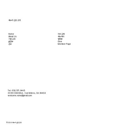
않아도 온라인으로 필요한 물건을 주문하면 집까
지 배달받을 수 있습니다. 식료품 장
새누리 선교 교회
Home
자녀 교육
About Us
새누리터
​가정 교회
영어부
​삶공부
Give
​선교
Member Page
Tel. 650.571.9445
3399 CSM Drive, San Mateo, CA 94402
welcome.ncmc@gmail.com
© 2026 새누리 선교 교회