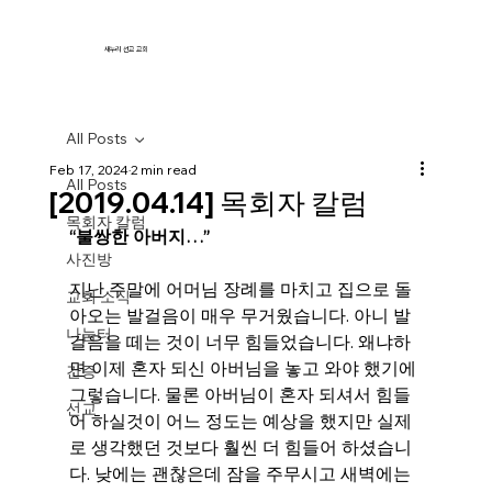
새누리 선교 교회
All Posts
Feb 17, 2024
2 min read
All Posts
[2019.04.14] 목회자 칼럼
목회자 칼럼
“불쌍한 아버지…”
사진방
지난 주말에 어머님 장례를 마치고 집으로 돌
교회 소식
아오는 발걸음이 매우 무거웠습니다. 아니 발
나눔터
걸음을 떼는 것이 너무 힘들었습니다. 왜냐하
면 이제 혼자 되신 아버님을 놓고 와야 했기에 
간증
그렇습니다. 물론 아버님이 혼자 되셔서 힘들
선교
어 하실것이 어느 정도는 예상을 했지만 실제
로 생각했던 것보다 훨씬 더 힘들어 하셨습니
다. 낮에는 괜찮은데 잠을 주무시고 새벽에는 