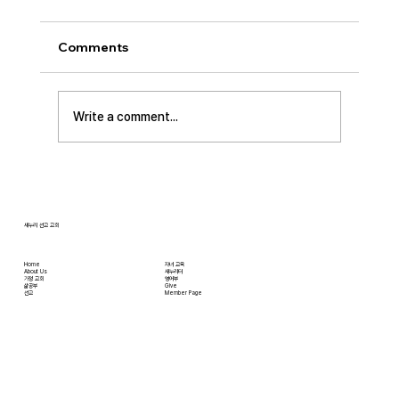
Comments
Write a comment...
[2026.07.12] 주일 안수집사 임직예배
새누리 선교 교회
Home
자녀 교육
About Us
새누리터
​가정 교회
영어부
​삶공부
Give
​선교
Member Page