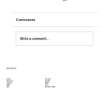
[2026.07.26] “신앙생활의 세 가지 걸림
돌…”
오늘날 성도로서 올바른 신앙생활을 하는 데 걸
Comments
림돌이 되는 세 가지가 있습니다. 첫째는 안일주
의입니다. 산업혁명 이후 급속도로 발전한 물질
문명은 우리의 삶을 매우 편리하게 만들어 주었
Write a comment...
습니다. 언제든지 원하기만 하면 집에 않아서 맛
있는 음식을 주문해 먹을 수 있고, 쇼핑몰에 가지
않아도 온라인으로 필요한 물건을 주문하면 집까
지 배달받을 수 있습니다. 식료품 장
새누리 선교 교회
Home
자녀 교육
About Us
새누리터
​가정 교회
영어부
​삶공부
Give
​선교
Member Page