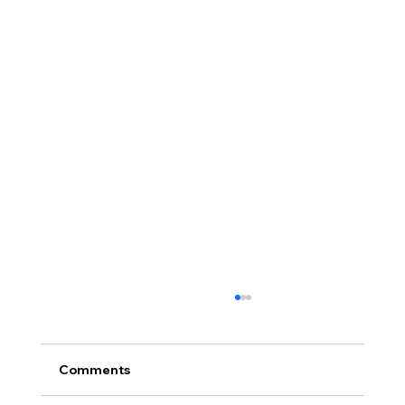
[2026.07.26] “신앙생활의 세 가지 걸림
돌…”
오늘날 성도로서 올바른 신앙생활을 하는 데 걸
Comments
림돌이 되는 세 가지가 있습니다. 첫째는 안일주