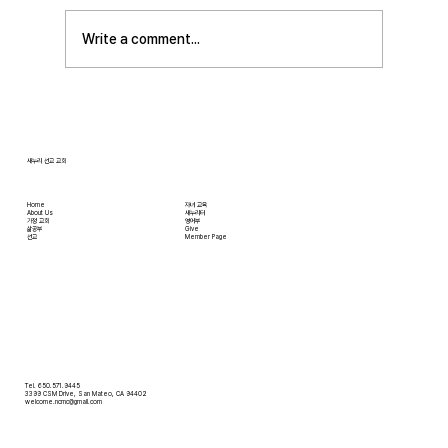
의입니다. 산업혁명 이후 급속도로 발전한 물질
문명은 우리의 삶을 매우 편리하게 만들어 주었
Write a comment...
습니다. 언제든지 원하기만 하면 집에 않아서 맛
있는 음식을 주문해 먹을 수 있고, 쇼핑몰에 가지
않아도 온라인으로 필요한 물건을 주문하면 집까
지 배달받을 수 있습니다. 식료품 장
새누리 선교 교회
Home
자녀 교육
About Us
새누리터
​가정 교회
영어부
​삶공부
Give
​선교
Member Page
Tel. 650.571.9445
3399 CSM Drive, San Mateo, CA 94402
welcome.ncmc@gmail.com