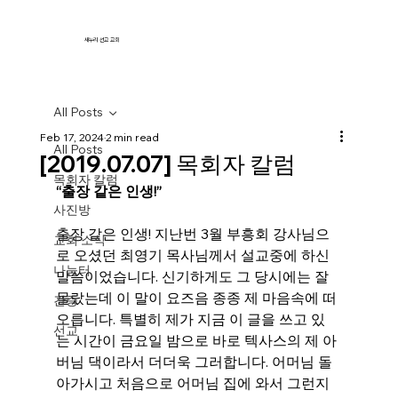
새누리 선교 교회
All Posts
Feb 17, 2024
2 min read
All Posts
[2019.07.07] 목회자 칼럼
목회자 칼럼
“출장 같은 인생!”
사진방
출장 같은 인생! 지난번 3월 부흥회 강사님으
교회 소식
로 오셨던 최영기 목사님께서 설교중에 하신 
나눔터
말씀이었습니다. 신기하게도 그 당시에는 잘 
몰랐는데 이 말이 요즈음 종종 제 마음속에 떠
간증
오릅니다. 특별히 제가 지금 이 글을 쓰고 있
선교
는 시간이 금요일 밤으로 바로 텍사스의 제 아
버님 댁이라서 더더욱 그러합니다. 어머님 돌
아가시고 처음으로 어머님 집에 와서 그런지 