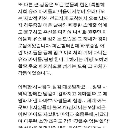
또 다른 큰 감동은 모든 분들의 헌신! 특별히 
저희 유스 아이들의 마음에서부터 우러나오
는 자발적 헌신! 선교지에 도착해서 오늘 날까
지 하루종일 더운 날씨와 빠듯한 스케줄 임에
도 불구하고 혼신을 다하여 나바호 원주민 아
이들과 유스를 섬기는 모습은 그 자체가 경이
로움이었습니다. 피곤할터인데 하루종일 어
린 아이들을 등에 업고 이리저리 뛰어 다니는 
유스 아이들, 불평 한마디 하기는 커녕 오히려 
활짝 웃으며 진심으로 섬기는 모습 그 자체가 
감동이었습니다. 
이러한 하나됨과 섬김 때문일까요…. 정말 사
막의 황페한 땅같이 갈라지고 메마를 때로 메
말라 버린 나바호 사람들의 심령…세계 어느 
곳보다 자살률이 높으며 (심지어는 9살 먹은 
어린 아이도 자살함), 마약과 술중독에 시달리
며 아무런 소망 조차도 감히 갖을수 없는 열악
한 상황을 운명처럼 받아 들이고 살아가는 나