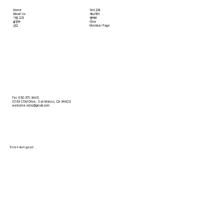
Home
자녀 교육
About Us
새누리터
​가정 교회
영어부
​삶공부
Give
​선교
Member Page
Tel. 650.571.9445
3399 CSM Drive, San Mateo, CA 94402
welcome.ncmc@gmail.com
© 2026 새누리 선교 교회