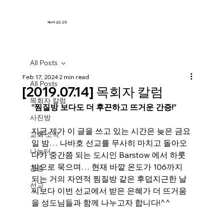
새누리 선교 교회
All Posts
Feb 17, 2024
2 min read
All Posts
[2019.07.14] 목회자 칼럼
목회자 칼럼
“찜질방 보다도 더 후끈하고 뜨거운 간증!”
사진방
지금 제가 이 글을 쓰고 있는 시간은 늦은 금요
교회 소식
일 밤… 나바호 선교를 무사히 마치고 돌아오
나눔터
다가 중간쯤 되는 도시인 Barstow 에서 하룻
밤으로 묵으며… 현재 바깥 온도가 106까지 
간증
되는 거의 자연적 찜질방 같은 후덥지근한 날
선교
씨보다 이번 선교에서 받은 은혜가 더 뜨거움
을 성도님들과 함께 나누고자 합니다!^^