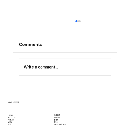
[2026.07.26] “신앙생활의 세 가지 걸림
돌…”
오늘날 성도로서 올바른 신앙생활을 하는 데 걸
Comments
림돌이 되는 세 가지가 있습니다. 첫째는 안일주
의입니다. 산업혁명 이후 급속도로 발전한 물질
문명은 우리의 삶을 매우 편리하게 만들어 주었
Write a comment...
습니다. 언제든지 원하기만 하면 집에 않아서 맛
있는 음식을 주문해 먹을 수 있고, 쇼핑몰에 가지
않아도 온라인으로 필요한 물건을 주문하면 집까
지 배달받을 수 있습니다. 식료품 장
새누리 선교 교회
Home
자녀 교육
About Us
새누리터
​가정 교회
영어부
​삶공부
Give
​선교
Member Page