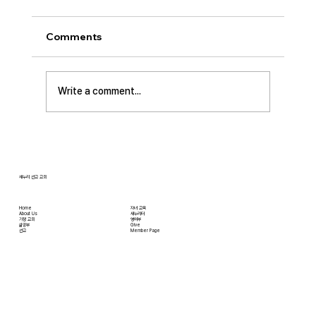
Comments
Write a comment...
[2026.07.12] 주일 안수집사 임직예배
새누리 선교 교회
Home
자녀 교육
About Us
새누리터
​가정 교회
영어부
​삶공부
Give
​선교
Member Page