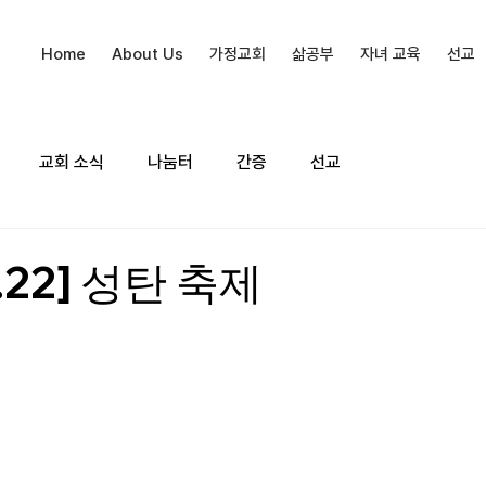
Home
About Us
가정교회
삶공부
자녀 교육
선교
교회 소식
나눔터
간증
선교
2.22] 성탄 축제