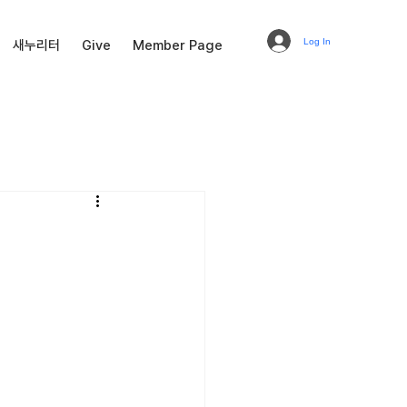
Log In
새누리터
Give
Member Page