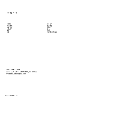
새누리 선교 교회
Home
자녀 교육
About Us
새누리터
​가정 교회
영어부
​삶공부
Give
​선교
Member Page
Tel. 650.571.9445
3399 CSM Drive, San Mateo, CA 94402
welcome.ncmc@gmail.com
© 2026 새누리 선교 교회