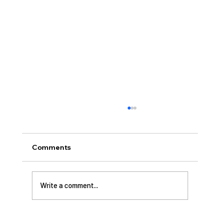
[2026.07.26] 교회 소식
• 서대석 목자 단기 선교 8월 1일부터 13일까지
이스라엘 단기 선교를 다녀옵니다. 관심과 기도
Comments
부탁 드립니다. • 가정교회 평신도 세미나 등록
평신도 세미나가 어스틴 늘푸른교회에서 9월 25
일부터 27일까지 있습니다. 등록마감은 8월 7일
Write a comment...
입니다. 더 자세한 사항은 가정교회사역원 사이
트를 참조 바랍니다. • 교회 협의회 오늘 오후
3:45분경에 교회 2층