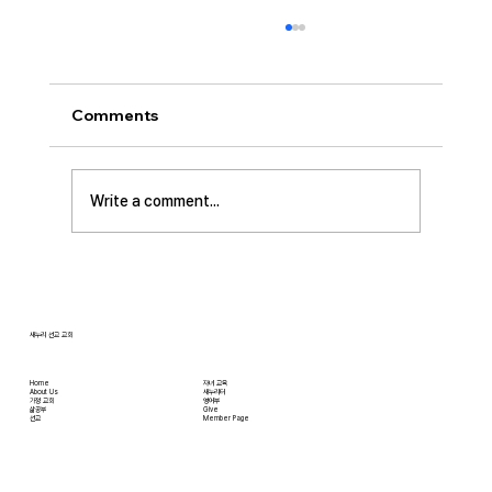
[2026.08.02] “세상에서 제일 좋은 자
리…”
사랑하는 성도 여러분! 하나님께서 가장 싫어하
Comments
시는 것이 무엇일가요? 모두가 아시는 대로 바로
교만입니다. 이번 새벽기도 본문인 에스겔에서도
교만으로 인해 하나님의 거룩한 진노가 애굽과
Write a comment...
주변 국가들, 그리고 이스라엘 백성들에게까지
임하는 모습을 보여줍니다. 그렇다면 하나님께서
는 왜 이토록 교만을 싫어하실까요? 성경에 말씀
하는 대로, 교만은 하나님의 자리를 넘
새누리 선교 교회
Home
자녀 교육
About Us
새누리터
​가정 교회
영어부
​삶공부
Give
​선교
Member Page