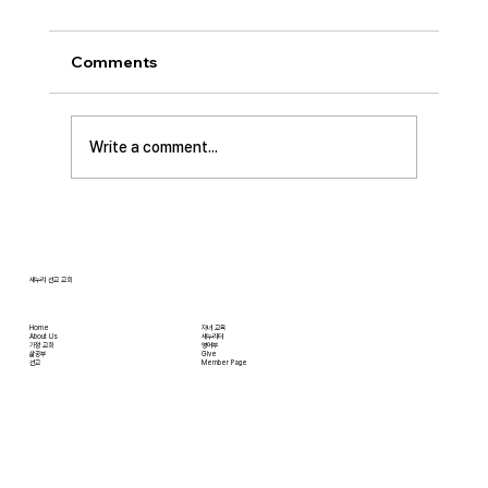
리…”
사랑하는 성도 여러분! 하나님께서 가장 싫어하
Comments
시는 것이 무엇일가요? 모두가 아시는 대로 바로
교만입니다. 이번 새벽기도 본문인 에스겔에서도
교만으로 인해 하나님의 거룩한 진노가 애굽과
Write a comment...
주변 국가들, 그리고 이스라엘 백성들에게까지
임하는 모습을 보여줍니다. 그렇다면 하나님께서
는 왜 이토록 교만을 싫어하실까요? 성경에 말씀
하는 대로, 교만은 하나님의 자리를 넘
새누리 선교 교회
Home
자녀 교육
About Us
새누리터
​가정 교회
영어부
​삶공부
Give
​선교
Member Page