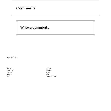
사랑하는 성도 여러분! 하나님께서 가장 싫어하
Comments
시는 것이 무엇일가요? 모두가 아시는 대로 바로
교만입니다. 이번 새벽기도 본문인 에스겔에서도
교만으로 인해 하나님의 거룩한 진노가 애굽과
Write a comment...
주변 국가들, 그리고 이스라엘 백성들에게까지
임하는 모습을 보여줍니다. 그렇다면 하나님께서
는 왜 이토록 교만을 싫어하실까요? 성경에 말씀
하는 대로, 교만은 하나님의 자리를 넘
새누리 선교 교회
Home
자녀 교육
About Us
새누리터
​가정 교회
영어부
​삶공부
Give
​선교
Member Page