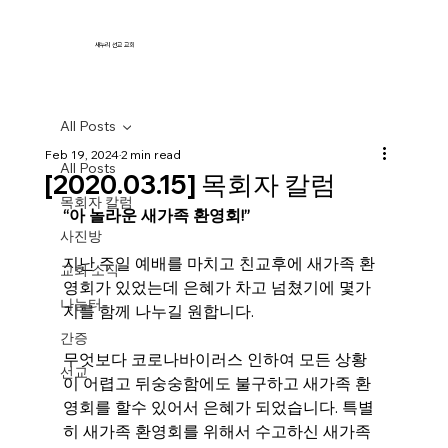
새누리 선교 교회
All Posts
Feb 19, 2024
2 min read
All Posts
[2020.03.15] 목회자 칼럼
목회자 칼럼
“아 놀라운 새가족 환영회!”
사진방
지난 주일 예배를 마치고 친교후에 새가족 환
교회 소식
영회가 있었는데 은혜가 차고 넘쳤기에 몇가
나눔터
지를 함께 나누길 원합니다. 
간증
무엇보다 코로나바이러스 인하여 모든 상황
선교
이 어렵고 뒤숭숭함에도 불구하고 새가족 환
영회를 할수 있어서 은혜가 되었습니다. 특별
히 새가족 환영회를 위해서 수고하신 새가족 