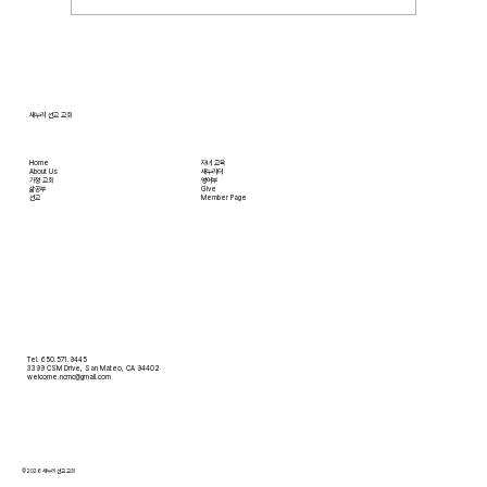
입니다. 더 자세한 사항은 가정교회사역원 사이
트를 참조 바랍니다. • 교회 협의회 오늘 오후
3:45분경에 교회 2층
새누리 선교 교회
Home
자녀 교육
About Us
새누리터
​가정 교회
영어부
​삶공부
Give
​선교
Member Page
Tel. 650.571.9445
3399 CSM Drive, San Mateo, CA 94402
welcome.ncmc@gmail.com
© 2026 새누리 선교 교회