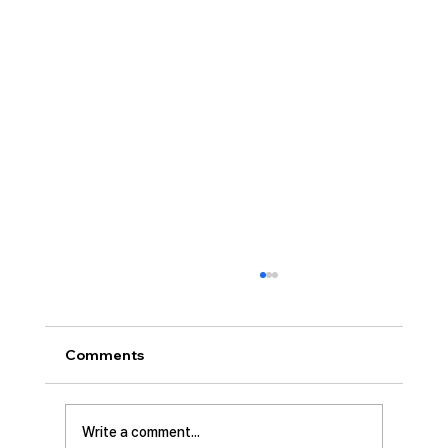
[2026.07.26] 교회 소식
• 서대석 목자 단기 선교 8월 1일부터 13일까지
이스라엘 단기 선교를 다녀옵니다. 관심과 기도
Comments
부탁 드립니다. • 가정교회 평신도 세미나 등록
평신도 세미나가 어스틴 늘푸른교회에서 9월 25
일부터 27일까지 있습니다. 등록마감은 8월 7일
Write a comment...