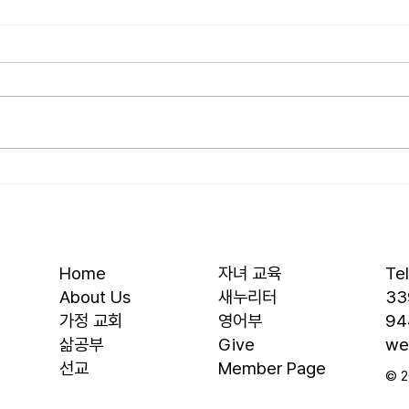
[2026.07.26] 교회 소식
[20
• 서대석 목자 단기 선교 8월 1일부
• 박
터 13일까지 이스라엘 단기 선교를
부터 
다녀옵니다. 관심과 기도 부탁 드
선교를
립니다. • 가정교회 평신도 세미나
부탁 
등록 평신도 세미나가 어스틴 늘푸
뒷풀이
른교회에서 9월 25일부터 27일까
회 2
지 있습니다. 등록마감은 8월 7일
평신
입니다. 더 자세한 사항은 가정교
가 어
회사역원 사이트를 참조 바랍니다.
일부터
• 교회 협의회 오늘 오후 3:45분경
마감은
Home
자녀 교육
Te
에 교회 2층
사항
About Us
새누리터
33
​가정 교회
영어부
94
​삶공부
Give
we
​선교
Member Page
© 