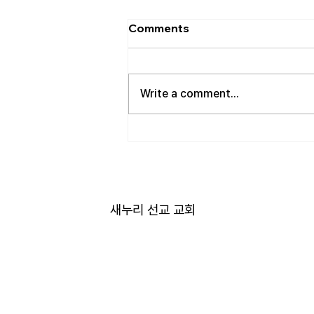
[2026.08.02] 교회 소식
Comments
• 성만찬 오늘 예배중에 있습니다.
준비해 주신 부장님께 감사드립니
다. • 북가주 남침례교 한인교회 협
Write a comment...
의회 모임 8월 11일 화요일 오전 11
시에 저희 교회에서 호스트 합니
다. 목회자 40여명 식사 준비를 돕
고자 하시는 분들은 정경애 권사님
께 알려 주시길 부탁드립니다. • 담
임 목사 동정 김태훈 목사님께서
아버님을 뵈러 텍사스에 이번 수요
새누리 선교 교회
일부터 토요일까지