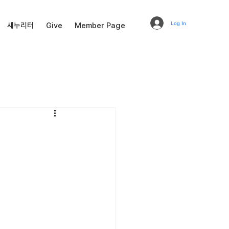
Log In
새누리터
Give
Member Page