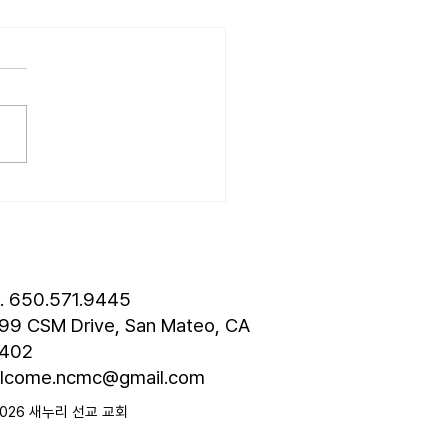
26.07.19] 교회 소식
성훈 성도 단기 선교 7월 24일
8월 3일까지 튀르키예 단기
 다녀옵니다. 관심과 기도
드립니다. • 나바호 단기선교
 모임 오늘 오후 4시경에 교
층에서 있습니다. • 가정교회
도 세미나 등록 평신도 세미나
스틴 늘푸른교회에서 9월 25
 27일까지 있습니다. 등록
 8월 7일입니다. 더 자세한
l. 650.571.9445
은 가정교회
99 CSM Drive, San Mateo, CA
402
lcome.ncmc@gmail.com
2026 새누리 선교 교회