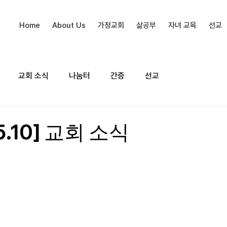
Home
About Us
가정교회
삶공부
자녀 교육
선교
교회 소식
나눔터
간증
선교
5.10] 교회 소식