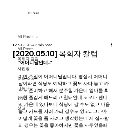
새누리 선교 교회
All Posts
Feb 19, 2024
2 min read
All Posts
[2020.05.10] 목회자 칼럼
목회자 칼럼
“어머니날인데...”
사진방
이번 주일이 어머니날입니다. 평상시 어머니
교회 소식
날이라면 식당도 예약하고 꽃도 사다 놓고 카
나눔터
드도 준비하고 해서 분주함 가운데 엄마를 최
대한 즐겁게 해드리고 할터인데 코로나 펜데
간증
믹 가운데 있다보니 식당에 갈 수도 없고 마음 
선교
놓고 카드를 사러 가러 갈수도 없고... 그나마 
어떻게 꽃을 좀 사려고 생각했는데 제 집사람
의 경우는 꽃을 좋아하지만 꽃을 사주었을때 