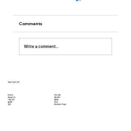
[2026.07.26] “신앙생활의 세 가지 걸림
돌…”
오늘날 성도로서 올바른 신앙생활을 하는 데 걸
Comments
림돌이 되는 세 가지가 있습니다. 첫째는 안일주
의입니다. 산업혁명 이후 급속도로 발전한 물질
문명은 우리의 삶을 매우 편리하게 만들어 주었
Write a comment...
습니다. 언제든지 원하기만 하면 집에 않아서 맛
있는 음식을 주문해 먹을 수 있고, 쇼핑몰에 가지
않아도 온라인으로 필요한 물건을 주문하면 집까
지 배달받을 수 있습니다. 식료품 장
새누리 선교 교회
Home
자녀 교육
About Us
새누리터
​가정 교회
영어부
​삶공부
Give
​선교
Member Page