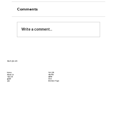
• 서대석 목자 단기 선교 8월 1일부터 13일까지
이스라엘 단기 선교를 다녀옵니다. 관심과 기도
Comments
부탁 드립니다. • 가정교회 평신도 세미나 등록
평신도 세미나가 어스틴 늘푸른교회에서 9월 25
일부터 27일까지 있습니다. 등록마감은 8월 7일
Write a comment...
입니다. 더 자세한 사항은 가정교회사역원 사이
트를 참조 바랍니다. • 교회 협의회 오늘 오후
3:45분경에 교회 2층
새누리 선교 교회
Home
자녀 교육
About Us
새누리터
​가정 교회
영어부
​삶공부
Give
​선교
Member Page