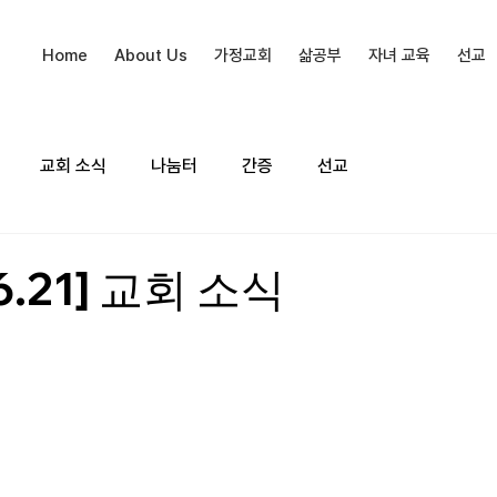
Home
About Us
가정교회
삶공부
자녀 교육
선교
교회 소식
나눔터
간증
선교
6.21] 교회 소식