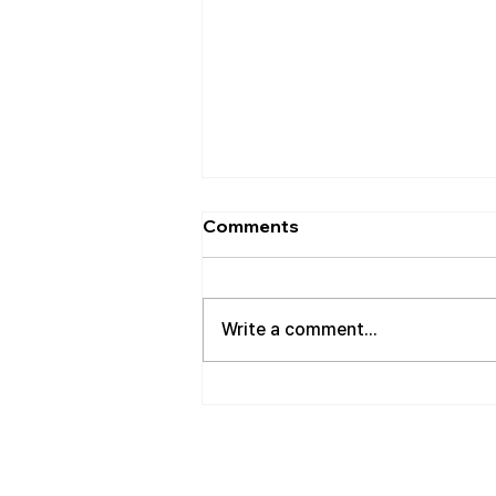
[2026.08.02] 교회 소식
Comments
• 성만찬 오늘 예배중에 있습니다.
준비해 주신 부장님께 감사드립니
다. • 북가주 남침례교 한인교회 협
Write a comment...
의회 모임 8월 11일 화요일 오전 11
시에 저희 교회에서 호스트 합니
다. 목회자 40여명 식사 준비를 돕
고자 하시는 분들은 정경애 권사님
께 알려 주시길 부탁드립니다. • 담
임 목사 동정 김태훈 목사님께서