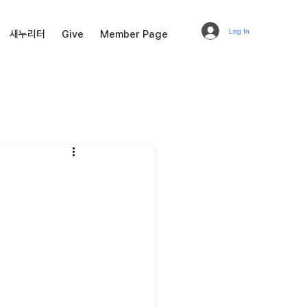
Log In
새누리터
Give
Member Page