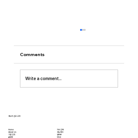
[2026.08.02] “세상에서 제일 좋은 자
리…”
사랑하는 성도 여러분! 하나님께서 가장 싫어하
Comments
시는 것이 무엇일가요? 모두가 아시는 대로 바로
교만입니다. 이번 새벽기도 본문인 에스겔에서도
교만으로 인해 하나님의 거룩한 진노가 애굽과
Write a comment...
주변 국가들, 그리고 이스라엘 백성들에게까지
임하는 모습을 보여줍니다. 그렇다면 하나님께서
는 왜 이토록 교만을 싫어하실까요? 성경에 말씀
하는 대로, 교만은 하나님의 자리를 넘
새누리 선교 교회
Home
자녀 교육
About Us
새누리터
​가정 교회
영어부
​삶공부
Give