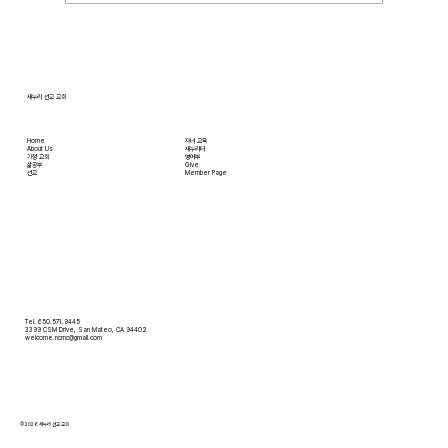
있는 음식을 주문해 먹을 수 있고, 쇼핑몰에 가지
않아도 온라인으로 필요한 물건을 주문하면 집까
지 배달받을 수 있습니다. 식료품 장
새누리 선교 교회
Home
자녀 교육
About Us
새누리터
​가정 교회
영어부
​삶공부
Give
​선교
Member Page
Tel. 650.571.9445
3399 CSM Drive, San Mateo, CA 94402
welcome.ncmc@gmail.com
© 2026 새누리 선교 교회