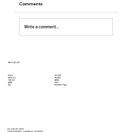
이스라엘 단기 선교를 다녀옵니다. 관심과 기도
Comments
부탁 드립니다. • 가정교회 평신도 세미나 등록
평신도 세미나가 어스틴 늘푸른교회에서 9월 25
일부터 27일까지 있습니다. 등록마감은 8월 7일
Write a comment...
입니다. 더 자세한 사항은 가정교회사역원 사이
트를 참조 바랍니다. • 교회 협의회 오늘 오후
3:45분경에 교회 2층
새누리 선교 교회
Home
자녀 교육
About Us
새누리터
​가정 교회
영어부
​삶공부
Give
​선교
Member Page
Tel. 650.571.9445
3399 CSM Drive, San Mateo, CA 94402