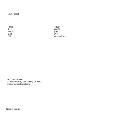
하는 대로, 교만은 하나님의 자리를 넘
새누리 선교 교회
Home
자녀 교육
About Us
새누리터
​가정 교회
영어부
​삶공부
Give
​선교
Member Page
Tel. 650.571.9445
3399 CSM Drive, San Mateo, CA 94402
welcome.ncmc@gmail.com
© 2026 새누리 선교 교회