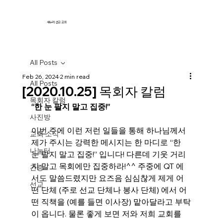
새누리 선교 교회
All Posts
Feb 26, 2024
2 min read
All Posts
[2020.10.25] 목회자 칼럼
목회자 칼럼
“한 눈 팔지 말고 집중!”
사진방
이번 주에 이런 저런 일들을 통해 하나님께서 
교회 소식
제가 주시는 강력한 메시지는 한 마디로 “한 
나눔터
눈 팔지 말고 집중!” 입니다! 다른데 기웃 거리
지 말고 목회에만 집중하라!^^ 주중에 QT 에
간증
서도 말씀드렸지만 요즈음 심심찮게 제게 어
선교
떤 단체 (주로 선교 단체나 봉사 단체) 에서 어
떤 직책을 (예를 들면 이사장) 맡아달라고 부탁
이 옵니다. 물론 좋게 보면 저와 저희 교회를 