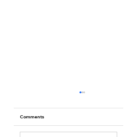
[2026.07.26] 교회 소식
• 서대석 목자 단기 선교 8월 1일부터 13일까지
이스라엘 단기 선교를 다녀옵니다. 관심과 기도
Comments
부탁 드립니다. • 가정교회 평신도 세미나 등록
평신도 세미나가 어스틴 늘푸른교회에서 9월 25