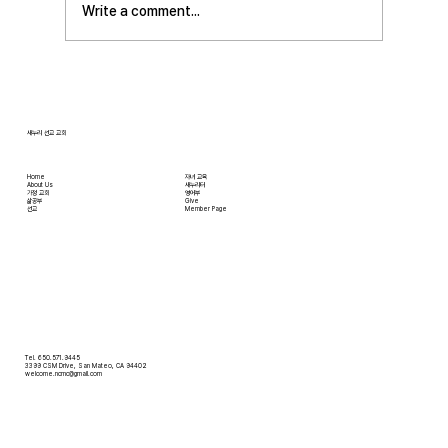
일부터 27일까지 있습니다. 등록마감은 8월 7일
Write a comment...
입니다. 더 자세한 사항은 가정교회사역원 사이
트를 참조 바랍니다. • 교회 협의회 오늘 오후
3:45분경에 교회 2층
새누리 선교 교회
Home
자녀 교육
About Us
새누리터
​가정 교회
영어부
​삶공부
Give
​선교
Member Page
Tel. 650.571.9445
3399 CSM Drive, San Mateo, CA 94402
welcome.ncmc@gmail.com