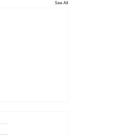
See All
6.07.19] “기대”
는 살아가는 동안 수많은 기대
습니다. 내일은 오늘보다 나