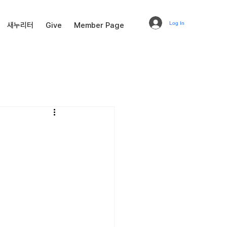
Log In
새누리터
Give
Member Page