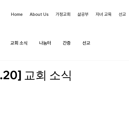
Home
About Us
가정교회
삶공부
자녀 교육
선교
교회 소식
나눔터
간증
선교
2.20] 교회 소식