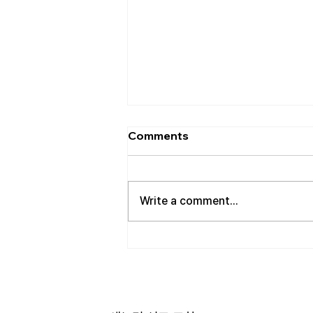
[2026.08.02] 교회 소식
Comments
• 성만찬 오늘 예배중에 있습니다.
준비해 주신 부장님께 감사드립니
다. • 북가주 남침례교 한인교회 협
Write a comment...
의회 모임 8월 11일 화요일 오전 11
시에 저희 교회에서 호스트 합니
다. 목회자 40여명 식사 준비를 돕
고자 하시는 분들은 정경애 권사님
께 알려 주시길 부탁드립니다. • 담
임 목사 동정 김태훈 목사님께서
아버님을 뵈러 텍사스에 이번 수요