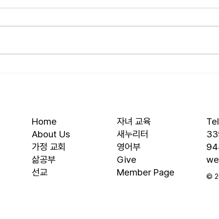
가지 걸림돌…”
우리
오늘날 성도로서 올바른 신앙생활
를 품
을 하는 데 걸림돌이 되는 세 가지
을 것
가 있습니다. 첫째는 안일주의입니
결과에
다. 산업혁명 이후 급속도로 발전
대, 
한 물질문명은 우리의 삶을 매우
대의 
편리하게 만들어 주었습니다. 언제
렇다
든지 원하기만 하면 집에 않아서
요? 
맛있는 음식을 주문해 먹을 수 있
자녀를
고, 쇼핑몰에 가지 않아도 온라인
십니다
Home
자녀 교육
Te
으로 필요한 물건을 주문하면 집까
음 3
About Us
새누리터
33
지 배달받을 수 있습니다. 식료품
​가정 교회
영어부
94
장
​삶공부
Give
we
​선교
Member Page
© 