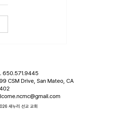
는 살아가는 동안 수많은 기대
습니다. 내일은 오늘보다 나
이라는 기대, 열심히 노력한
 대한 기대, 자녀에 대한 기
관계를 맺을 때 갖는 기대 등 기
연속 가운데 살아갑니다. 그
면 하나님도 기대를 하실까
물론입니다. 하나님은 당신의
 보실 때 분명한 기대를 하
. 어떤 기대일까요? 마태복
l. 650.571.9445
장 8절, “그러므로 회
99 CSM Drive, San Mateo, CA
402
lcome.ncmc@gmail.com
2026 새누리 선교 교회