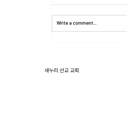
좋은 자리…”
사랑하는 성도 여러분! 하나님께서
가장 싫어하시는 것이 무엇일가
Write a comment...
요? 모두가 아시는 대로 바로 교만
입니다. 이번 새벽기도 본문인 에
스겔에서도 교만으로 인해 하나님
의 거룩한 진노가 애굽과 주변 국
가들, 그리고 이스라엘 백성들에게
까지 임하는 모습을 보여줍니다.
그렇다면 하나님께서는 왜 이토록
새누리 선교 교회
교만을 싫어하실까요? 성경에 말
씀하는 대로, 교만은 하나님의 자
리를 넘