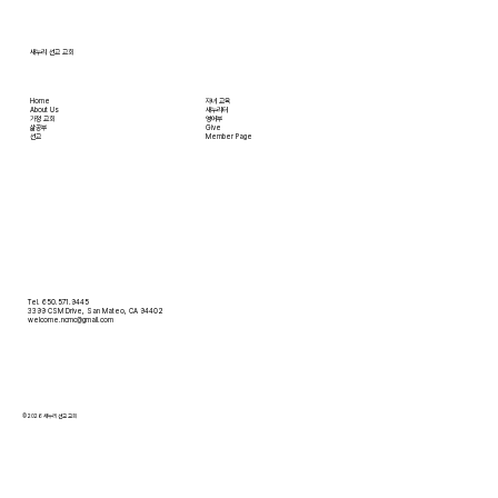
새누리 선교 교회
Home
자녀 교육
About Us
새누리터
​가정 교회
영어부
​삶공부
Give
​선교
Member Page
Tel. 650.571.9445
3399 CSM Drive, San Mateo, CA 94402
welcome.ncmc@gmail.com
© 2026 새누리 선교 교회