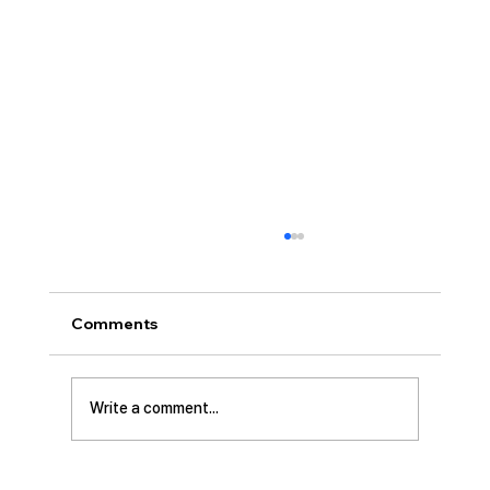
[2026.07.26] 교회 소식
• 서대석 목자 단기 선교 8월 1일부터 13일까지
이스라엘 단기 선교를 다녀옵니다. 관심과 기도
Comments
부탁 드립니다. • 가정교회 평신도 세미나 등록
평신도 세미나가 어스틴 늘푸른교회에서 9월 25
일부터 27일까지 있습니다. 등록마감은 8월 7일
Write a comment...
입니다. 더 자세한 사항은 가정교회사역원 사이
트를 참조 바랍니다. • 교회 협의회 오늘 오후
3:45분경에 교회 2층