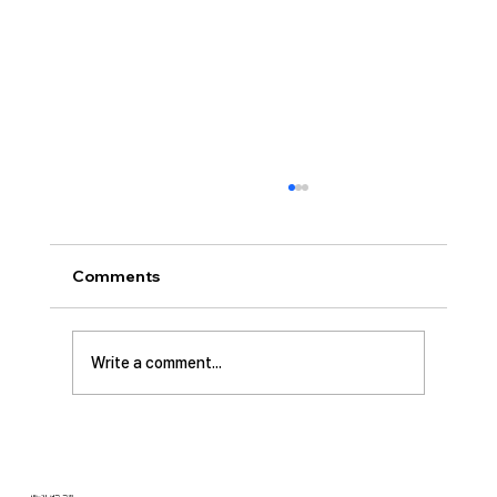
[2026.07.26] “신앙생활의 세 가지 걸림
돌…”
오늘날 성도로서 올바른 신앙생활을 하는 데 걸
Comments
림돌이 되는 세 가지가 있습니다. 첫째는 안일주
의입니다. 산업혁명 이후 급속도로 발전한 물질
문명은 우리의 삶을 매우 편리하게 만들어 주었
Write a comment...
습니다. 언제든지 원하기만 하면 집에 않아서 맛
있는 음식을 주문해 먹을 수 있고, 쇼핑몰에 가지
않아도 온라인으로 필요한 물건을 주문하면 집까
지 배달받을 수 있습니다. 식료품 장