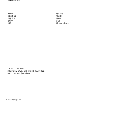
새누리 선교 교회
Home
자녀 교육
About Us
새누리터
​가정 교회
영어부
​삶공부
Give
​선교
Member Page
Tel. 650.571.9445
3399 CSM Drive, San Mateo, CA 94402
welcome.ncmc@gmail.com
© 2026 새누리 선교 교회