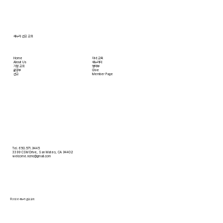
않아도 온라인으로 필요한 물건을 주문하면 집까
지 배달받을 수 있습니다. 식료품 장
새누리 선교 교회
Home
자녀 교육
About Us
새누리터
​가정 교회
영어부
​삶공부
Give
​선교
Member Page
Tel. 650.571.9445
3399 CSM Drive, San Mateo, CA 94402
welcome.ncmc@gmail.com
© 2026 새누리 선교 교회