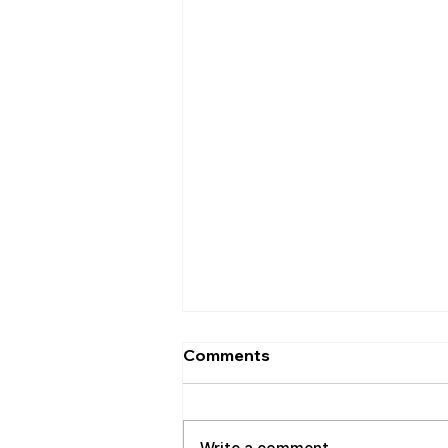
[2026.08.02] “세상에서 제일
Comments
좋은 자리…”
사랑하는 성도 여러분! 하나님께서
가장 싫어하시는 것이 무엇일가