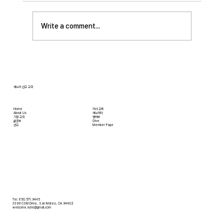
평신도 세미나가 어스틴 늘푸른교회에서 9월 25
일부터 27일까지 있습니다. 등록마감은 8월 7일
Write a comment...
입니다. 더 자세한 사항은 가정교회사역원 사이
트를 참조 바랍니다. • 교회 협의회 오늘 오후
3:45분경에 교회 2층
새누리 선교 교회
Home
자녀 교육
About Us
새누리터
​가정 교회
영어부
​삶공부
Give
​선교
Member Page
Tel. 650.571.9445
3399 CSM Drive, San Mateo, CA 94402
welcome.ncmc@gmail.com