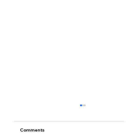
[2026.07.26] 교회 소식
• 서대석 목자 단기 선교 8월 1일부터 13일까지
이스라엘 단기 선교를 다녀옵니다. 관심과 기도
Comments
부탁 드립니다. • 가정교회 평신도 세미나 등록