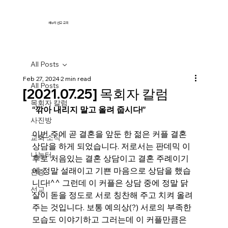
새누리 선교 교회
All Posts
Feb 27, 2024
2 min read
All Posts
[2021.07.25] 목회자 칼럼
목회자 칼럼
“깎아 내리지 말고 올려 줍시다!”
사진방
이번 주에 곧 결혼을 앞둔 한 젊은 커플 결혼 
교회 소식
상담을 하게 되었습니다. 저로서는 판데믹 이
나눔터
후로 처음있는 결혼 상담이고 결혼 주례이기
에 정말 설래이고 기쁜 마음으로 상담을 했습
간증
니다!^^ 그런데 이 커플은 상담 중에 정말 닭
선교
살이 돋을 정도로 서로 칭찬해 주고 치켜 올려
주는 것입니다. 보통 예의상(?) 서로의 부족한 
모습도 이야기하고 그러는데 이 커플만큼은 