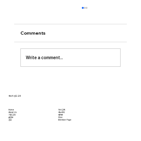
[2026.07.26] “신앙생활의 세 가지 걸림
돌…”
오늘날 성도로서 올바른 신앙생활을 하는 데 걸
Comments
림돌이 되는 세 가지가 있습니다. 첫째는 안일주
의입니다. 산업혁명 이후 급속도로 발전한 물질
문명은 우리의 삶을 매우 편리하게 만들어 주었
Write a comment...
습니다. 언제든지 원하기만 하면 집에 않아서 맛
있는 음식을 주문해 먹을 수 있고, 쇼핑몰에 가지
않아도 온라인으로 필요한 물건을 주문하면 집까
지 배달받을 수 있습니다. 식료품 장
새누리 선교 교회
Home
자녀 교육
About Us
새누리터
​가정 교회
영어부
​삶공부
Give
​선교
Member Page