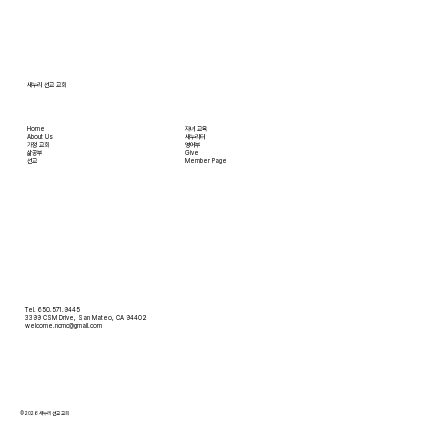
트를 참조 바랍니다. • 교회 협의회 오늘 오후
3:45분경에 교회 2층
새누리 선교 교회
Home
자녀 교육
About Us
새누리터
​가정 교회
영어부
​삶공부
Give
​선교
Member Page
Tel. 650.571.9445
3399 CSM Drive, San Mateo, CA 94402
welcome.ncmc@gmail.com
© 2026 새누리 선교 교회