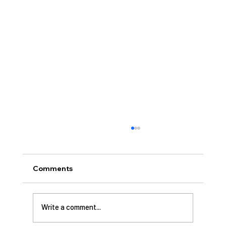
[2026.07.26] 교회 소식
• 서대석 목자 단기 선교 8월 1일부터 13일까지
이스라엘 단기 선교를 다녀옵니다. 관심과 기도
Comments
부탁 드립니다. • 가정교회 평신도 세미나 등록
평신도 세미나가 어스틴 늘푸른교회에서 9월 25
일부터 27일까지 있습니다. 등록마감은 8월 7일
Write a comment...
입니다. 더 자세한 사항은 가정교회사역원 사이